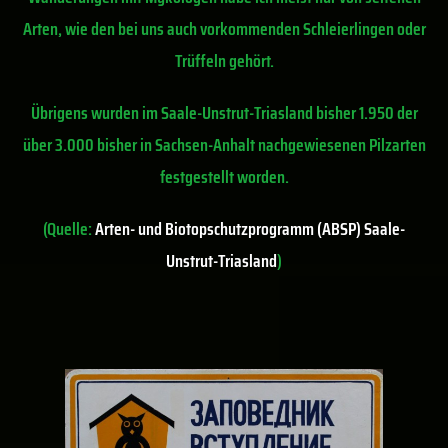
Arten, wie den bei uns auch vorkommenden Schleierlingen oder
Trüffeln gehört.
Übrigens wurden i
m
Saale-Unstrut-T
riasland
bisher
1.950
der
über
3.000
bisher
in
Sachsen-Anhalt
nachgewie
senen
Pilzarten
festgestellt
worden.
(Quelle:
Arten- und Biotopschutzprogramm (ABSP) Saale-
Unstrut-Triasland
)