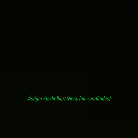
Zunderschwamm
Gezonter Ohrlappenpilz (Auricularia mesenterica)