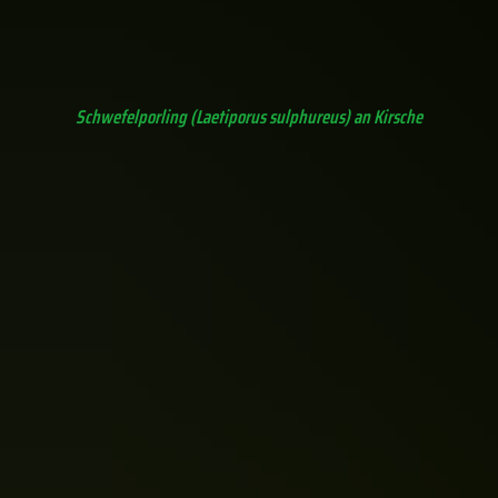
Klebriger Hörnling, Wurzelnder Händling (Calocera viscosa)