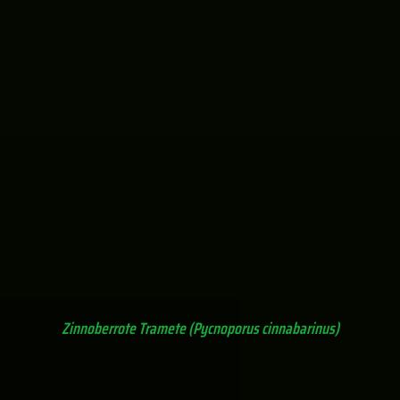
Gezonter Ohrlappenpilz (Auricularia mesenterica)