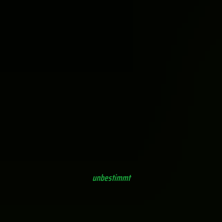
Flacher Lackporling (Ganoderma applanatum)