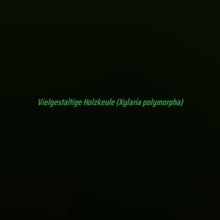
Eichenwirrling (Daedalea quercina)