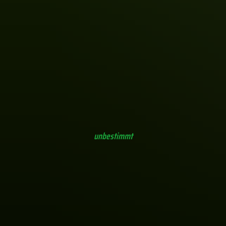
Blutmilchpilz (Lycogala epidendrum)