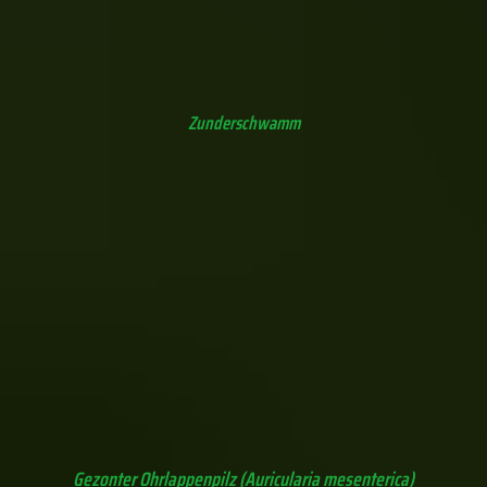
Riesenbovist (Calvatica gigantea) - Macht seinem Namen Ehre!