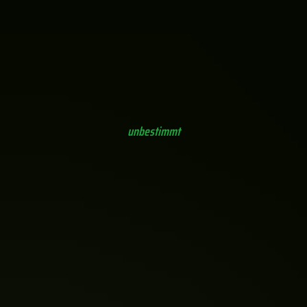
Geweihförmige Holzkeule (Xylaria hypoxylon)