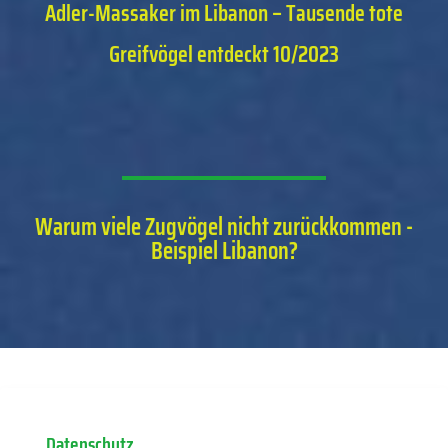
Adler-Massaker im Libanon – Tausende tote
Greifvögel entdeckt 10/2023
Warum viele Zugvögel nicht zurückkommen -
Beispiel Libanon?
Datenschutz