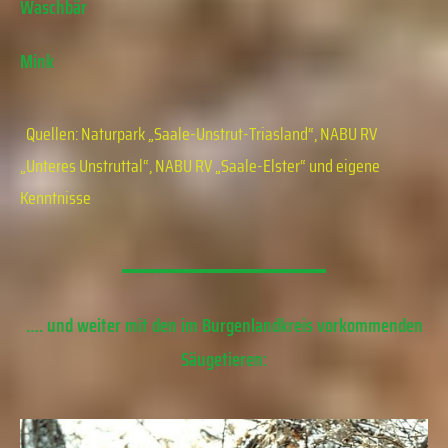
Waschbär
Mink
Quellen: Naturpark „Saale-Unstrut-Triasland“, NABU RV
„Unteres Unstruttal“, NABU RV „Saale-Elster“ und eigene
Kenntnisse
…. und weiter mit den im Burgenlandkreis vorkommenden
Säugetieren: