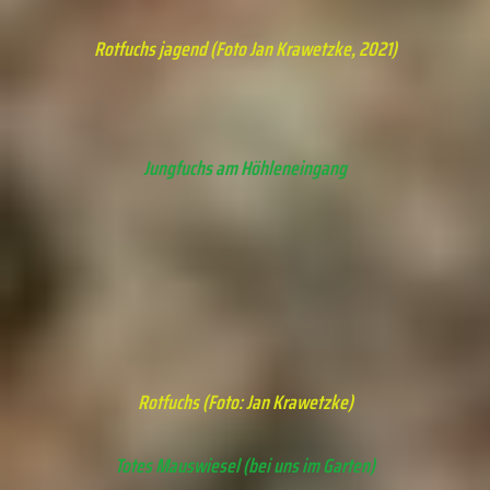
Rotfuchs jagend (Foto Jan Krawetzke, 2021)
Jungfuchs am Höhleneingang
Rotfuchs (Foto: Jan Krawetzke)
Totes Mauswiesel (bei uns im Garten)