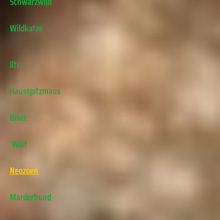
Schwarzwild
Wildkatze
Iltis
Hausspitzmaus
Biber
Wolf
Neozoen
Marderhund