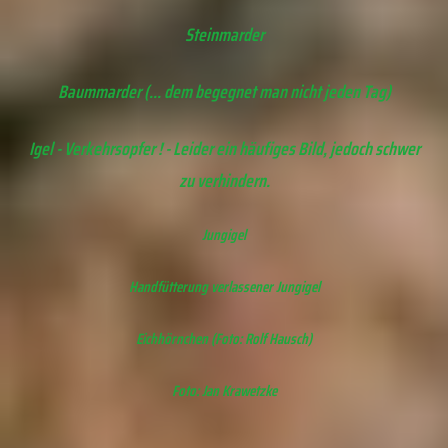
Steinmarder
Baummarder (... dem begegnet man nicht jeden Tag)
Igel - Verkehrsopfer ! - Leider ein häufiges Bild, jedoch schwer
zu verhindern.
Jungigel
Handfütterung verlassener Jungigel
Eichhörnchen (Foto: Rolf Hausch)
Foto: Jan Krawetzke