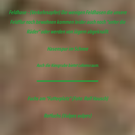
Feldhase - (Verkehrsopfer) Die wenigen Feldhasen die unsere
Feldflur noch bewohnen kommen leider auch noch "unter die
Räder" oder werden von Jägern abgeknallt.
Hasenspur im Schnee
Auch die Kiesgrube bietet Lebensraum.
Fuchs am "Futterplatz" (Foto: Rolf Hausch)
Rotfuchs (Vulpes vulpes)