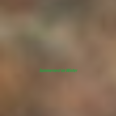
© Copyright by milvus-milvus.de
„Alles was gegen die Natur ist, hat auf Dauer keinen
Bestand“
Charles Darwin