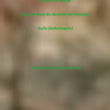
Damwild im Gehege
Hirsch am Rand des Borntales bei Krawinkel
Dachs (Verkehrsopfer)
Feldhase (Fotos: Jan Krawetzke)