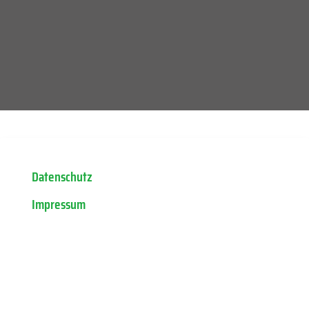
Datenschutz
Impressum
© Copyright by milvus-milvus.de