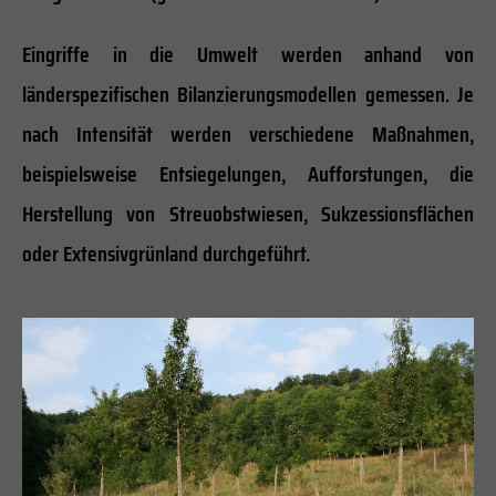
Eingriffe in die Umwelt werden anhand von
länderspezifischen Bilanzierungsmodellen gemessen. Je
nach Intensität werden verschiedene Maßnahmen,
beispielsweise Entsiegelungen, Aufforstungen, die
Herstellung von Streuobstwiesen, Sukzessionsflächen
oder Extensivgrünland durchgeführt.